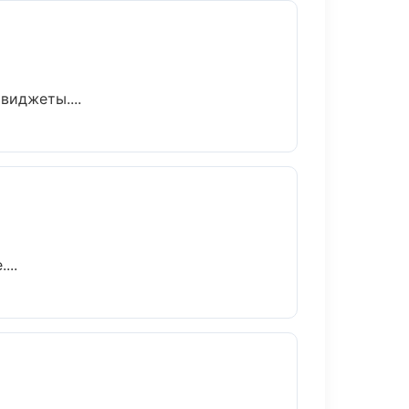
виджеты....
...