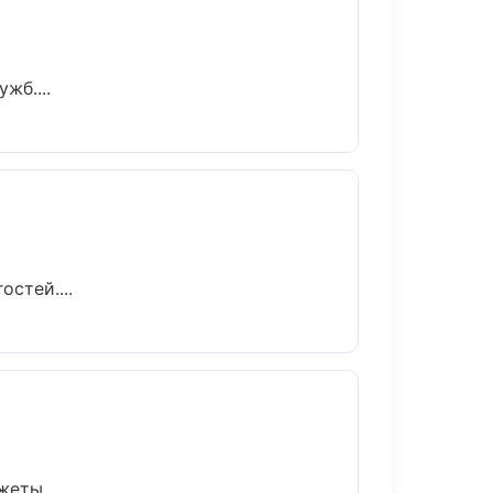
жб....
стей....
еты....