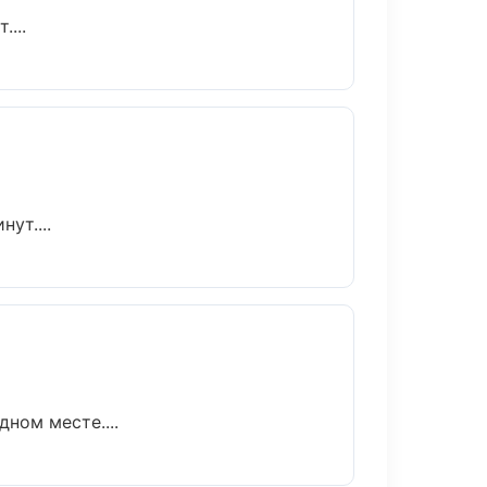
...
ут....
ном месте....