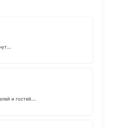
т....
ей и гостей....